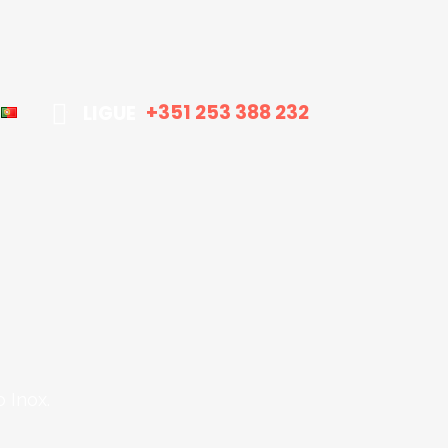
+351 253 388 232
LIGUE
 Inox.