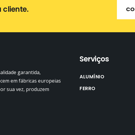
cliente.
CO
Serviços
ualidade garantida,
ALUMÍNIO
ecem em fábricas europeias
FERRO
 por sua vez, produzem