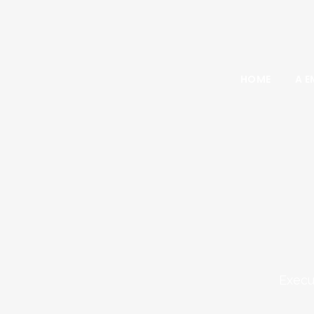
HOME
A E
Execu