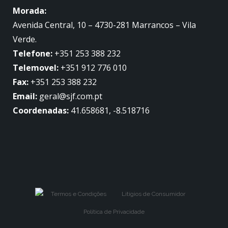
Morada:
Avenida Central, 10 – 4730-281 Marrancos – Vila
Verde.
Telefone:
+351 253 388 232
Telemovel:
+351 912 776 010
Fax:
+351 253 388 232
Email:
geral@sjf.com.pt
Coordenadas:
41.658681, -8.518716
Termos e Condições
Litígios de Consumidor
Política de Privacidade